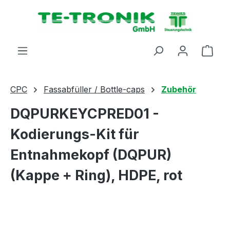
alt springen
Ware
CPC
Fassabfüller / Bottle-caps
Zubehör
DQPURKEYCPRED01 -
Kodierungs-Kit für
Entnahmekopf (DQPUR)
(Kappe + Ring), HDPE, rot
Bildergalerie überspringen