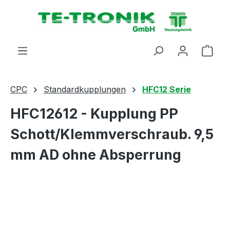
alt springen
Ware
CPC
Standardkupplungen
HFC12 Serie
HFC12612 - Kupplung PP
Schott/Klemmverschraub. 9,5
mm AD ohne Absperrung
Bildergalerie überspringen