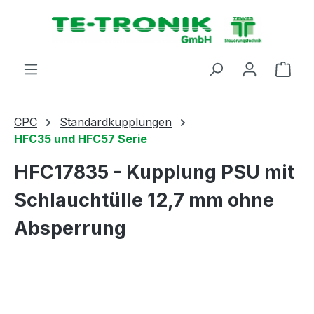
alt springen
Ware
CPC
Standardkupplungen
HFC35 und HFC57 Serie
HFC17835 - Kupplung PSU mit
Schlauchtülle 12,7 mm ohne
Absperrung
Bildergalerie überspringen