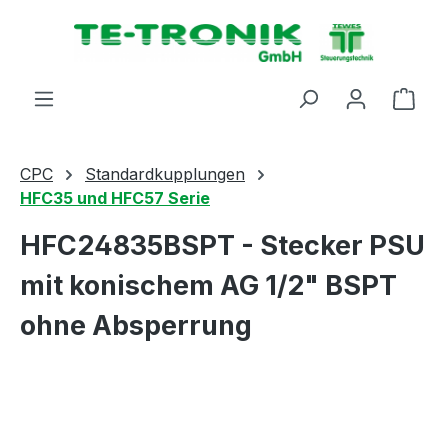
alt springen
Ware
CPC
Standardkupplungen
HFC35 und HFC57 Serie
HFC24835BSPT - Stecker PSU
mit konischem AG 1/2" BSPT
ohne Absperrung
Bildergalerie überspringen