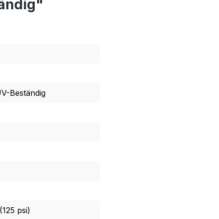
ändig"
UV-Beständig
(125 psi)