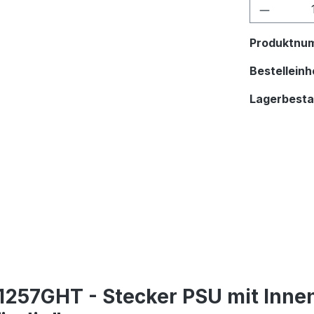
Produkt
Produktnu
Bestelleinhe
Lagerbest
1257GHT - Stecker PSU mit Inn