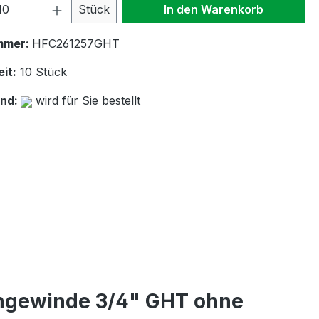
 Anzahl: Gib den gewünschten Wert ein 
Stück
In den Warenkorb
mmer:
HFC261257GHT
it:
10 Stück
and:
wird für Sie bestellt
engewinde 3/4" GHT ohne