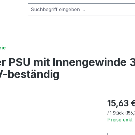
rie
r PSU mit Innengewinde 
V-beständig
15,63 
/
1 Stück
(156,
Preise exkl