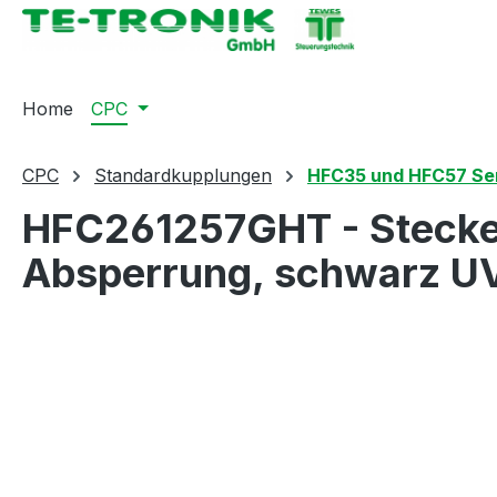
springen
Zur Hauptnavigation springen
Home
CPC
CPC
Standardkupplungen
HFC35 und HFC57 Se
HFC261257GHT - Stecke
Absperrung, schwarz U
Bildergalerie überspringen