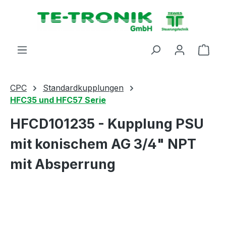
alt springen
Ware
CPC
Standardkupplungen
HFC35 und HFC57 Serie
HFCD101235 - Kupplung PSU
mit konischem AG 3/4" NPT
mit Absperrung
Bildergalerie überspringen