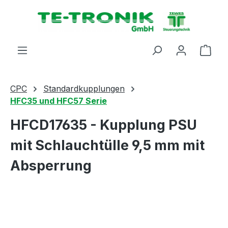
alt springen
Ware
CPC
Standardkupplungen
HFC35 und HFC57 Serie
HFCD17635 - Kupplung PSU
mit Schlauchtülle 9,5 mm mit
Absperrung
Bildergalerie überspringen