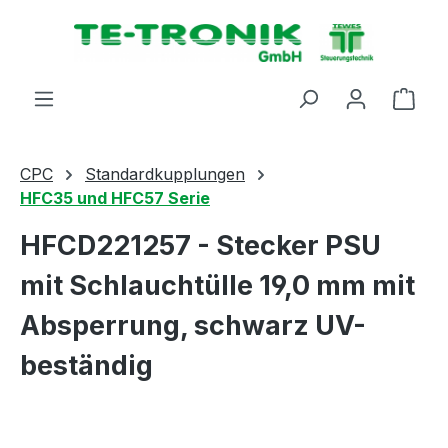
alt springen
Ware
CPC
Standardkupplungen
HFC35 und HFC57 Serie
HFCD221257 - Stecker PSU
mit Schlauchtülle 19,0 mm mit
Absperrung, schwarz UV-
beständig