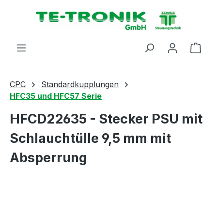
alt springen
Ware
CPC
Standardkupplungen
HFC35 und HFC57 Serie
HFCD22635 - Stecker PSU mit
Schlauchtülle 9,5 mm mit
Absperrung
Bildergalerie überspringen