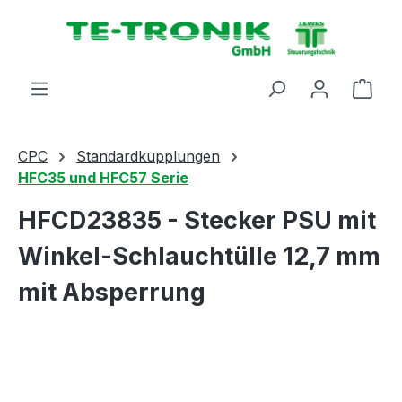
alt springen
Ware
CPC
Standardkupplungen
HFC35 und HFC57 Serie
HFCD23835 - Stecker PSU mit
Winkel-Schlauchtülle 12,7 mm
mit Absperrung
Bildergalerie überspringen