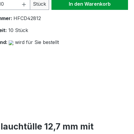
 Anzahl: Gib den gewünschten Wert ein 
Stück
In den Warenkorb
mmer:
HFCD42812
it:
10 Stück
and:
wird für Sie bestellt
lauchtülle 12,7 mm mit