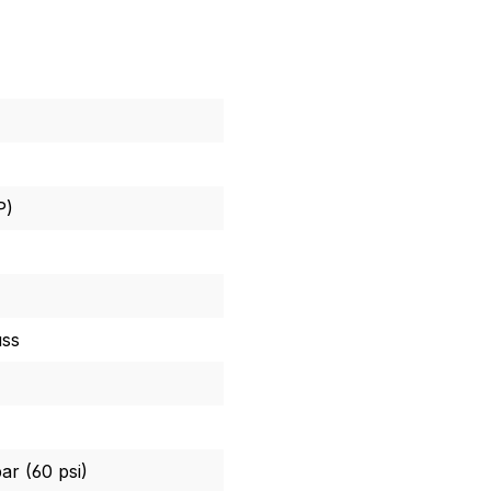
P)
uss
ar (60 psi)