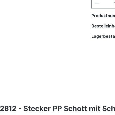
Produkt
Produktnu
Bestelleinhe
Lagerbest
12 - Stecker PP Schott mit Sch