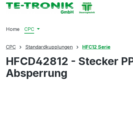
springen
Zur Hauptnavigation springen
Home
CPC
CPC
Standardkupplungen
HFC12 Serie
HFCD42812 - Stecker PP 
Absperrung
Bildergalerie überspringen