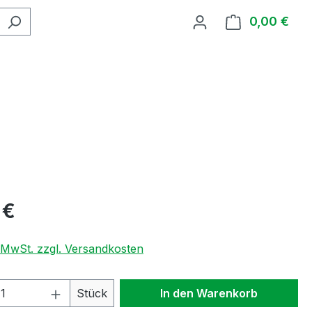
0,00 €
Ware
 €
. MwSt. zzgl. Versandkosten
 Anzahl: Gib den gewünschten Wert ein 
Stück
In den Warenkorb