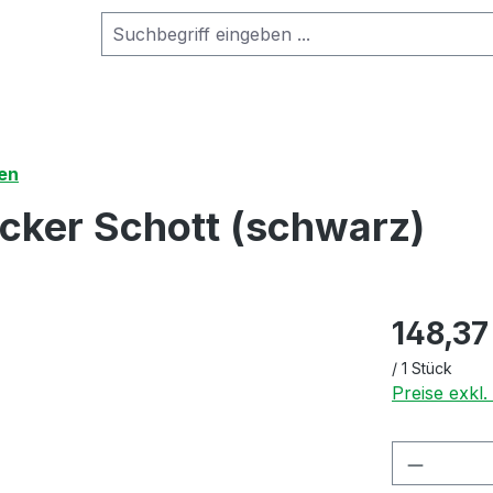
en
ker Schott (schwarz)
148,37
/
1 Stück
Preise exkl
Produkt