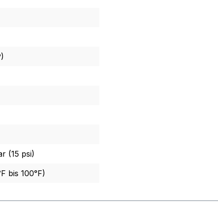
)
r (15 psi)
F bis 100°F)