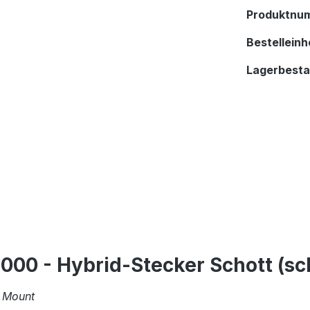
Produktnu
Bestelleinhe
Lagerbest
00 - Hybrid-Stecker Schott (s
l Mount