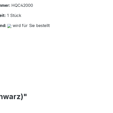
mmer:
HQC42000
it:
1 Stück
and:
wird für Sie bestellt
chwarz)"