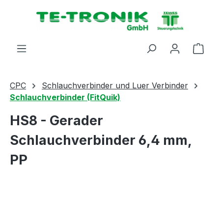
alt springen
Ware
CPC
Schlauchverbinder und Luer Verbinder
Schlauchverbinder (FitQuik)
HS8 - Gerader
Schlauchverbinder 6,4 mm,
PP
Bildergalerie überspringen